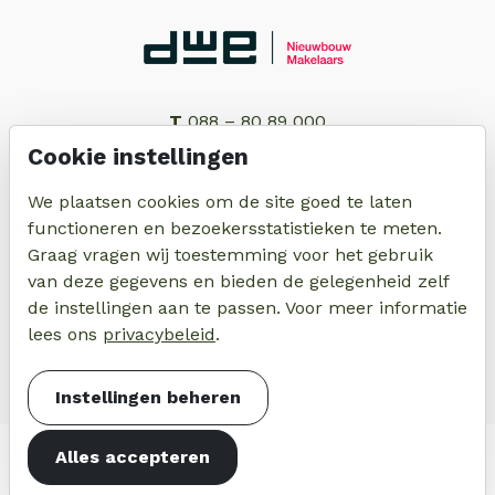
T
088 – 80 89 000
E
info@dwe-nieuwbouw.nl
Cookie instellingen
We plaatsen cookies om de site goed te laten
functioneren en bezoekersstatistieken te meten.
Graag vragen wij toestemming voor het gebruik
van deze gegevens en bieden de gelegenheid zelf
de instellingen aan te passen. Voor meer informatie
T
0223 - 521234
lees ons
privacybeleid
.
E
makelaardij@vanlieropadviesgroep.nl
Instellingen beheren
© 2026 SinmareVeld - Nieuwbouw in Schagen |
Alles accepteren
Disclaimer
|
Privacyverklaring