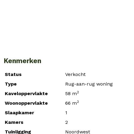
Vorige
Volgende
Kenmerken
Status
Verkocht
Type
Rug-aan-rug woning
2
Kaveloppervlakte
58 m
2
Woonoppervlakte
66 m
Slaapkamer
1
Kamers
2
Tuinligging
Noordwest