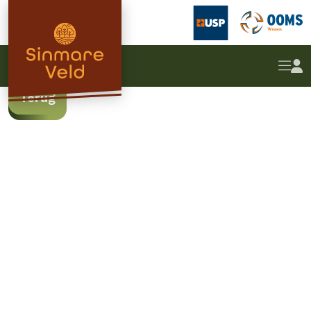
Bouwnummer 42
Rug-aan-rug woning
Terug