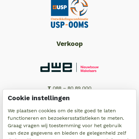
Verkoop
T
088 – 80 89 000
E
info@dwe-nieuwbouw.nl
Cookie instellingen
We plaatsen cookies om de site goed te laten
functioneren en bezoekersstatistieken te meten.
Graag vragen wij toestemming voor het gebruik
van deze gegevens en bieden de gelegenheid zelf